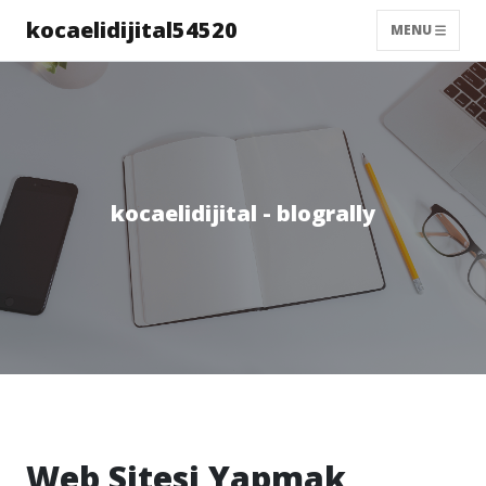
kocaelidijital54520
MENU
kocaelidijital - blogrally
Web Sitesi Yapmak